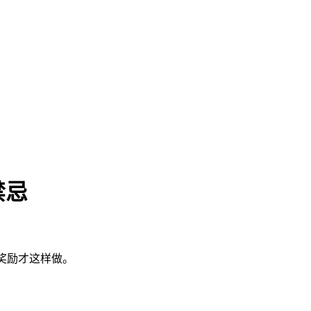
禁忌
到奖励才这样做。