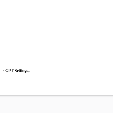
）
›
GPT Settings
。