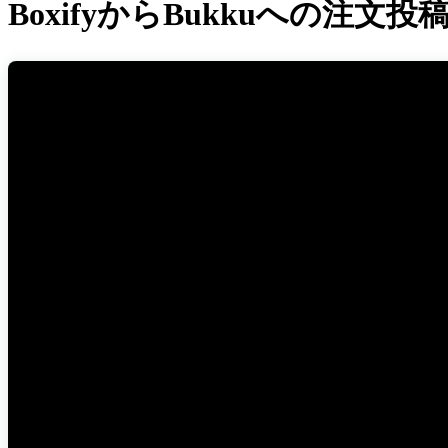
BoxifyからBukkuへの注