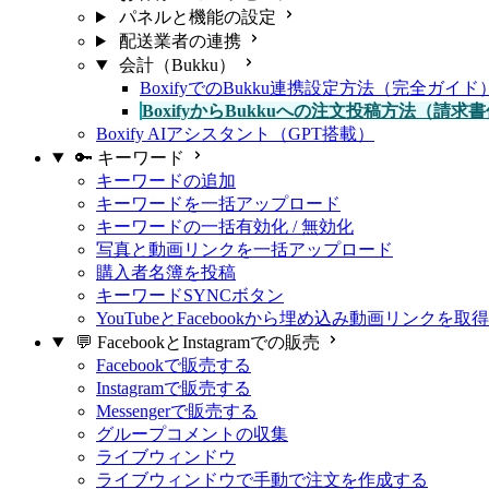
パネルと機能の設定
配送業者の連携
会計（Bukku）
BoxifyでのBukku連携設定方法（完全ガイド
BoxifyからBukkuへの注文投稿方法（請求
Boxify AIアシスタント（GPT搭載）
🔑 キーワード
キーワードの追加
キーワードを一括アップロード
キーワードの一括有効化 / 無効化
写真と動画リンクを一括アップロード
購入者名簿を投稿
キーワードSYNCボタン
YouTubeとFacebookから埋め込み動画リンクを取
💬 FacebookとInstagramでの販売
Facebookで販売する
Instagramで販売する
Messengerで販売する
グループコメントの収集
ライブウィンドウ
ライブウィンドウで手動で注文を作成する