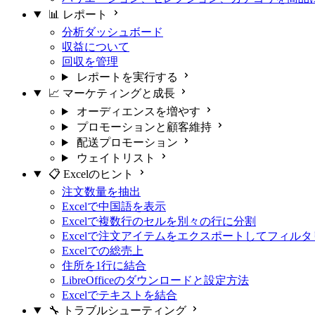
📊 レポート
分析ダッシュボード
収益について
回収を管理
レポートを実行する
📈 マーケティングと成長
オーディエンスを増やす
プロモーションと顧客維持
配送プロモーション
ウェイトリスト
📋 Excelのヒント
注文数量を抽出
Excelで中国語を表示
Excelで複数行のセルを別々の行に分割
Excelで注文アイテムをエクスポートしてフィル
Excelでの総売上
住所を1行に結合
LibreOfficeのダウンロードと設定方法
Excelでテキストを結合
🔧 トラブルシューティング