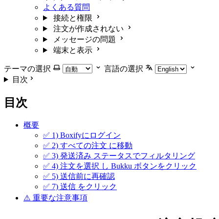
よくある質問
接続と権限
注文が作成されない
メッセージの問題
端末と表示
テーマの選択
言語の選択
目次
目次
概要
✅ 1) Boxifyにログイン
✅ 2) すべての注文 に移動
✅ 3) 発送済み ステータスでフィルタリング
✅ 4) 注文を選択 し Bukku ボタンをクリック
✅ 5) 送信前に再確認
✅ 7) 送信 をクリック
⚠️ 重要な注意事項