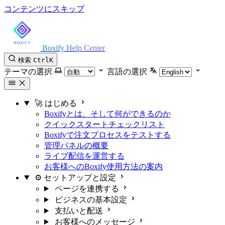
コンテンツにスキップ
Boxify Help Center
検索
Ctrl
K
テーマの選択
言語の選択
🚀 はじめる
Boxifyとは、そして何ができるのか
クイックスタートチェックリスト
Boxifyで注文プロセスをテストする
管理パネルの概要
ライブ配信を運営する
お客様へのBoxify使用方法の案内
⚙️ セットアップと設定
ページを連携する
ビジネスの基本設定
支払いと配送
お客様へのメッセージ