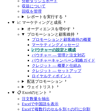
分析ダッシュボード
収益について
回収を管理
レポートを実行する
📈 マーケティングと成長
オーディエンスを増やす
プロモーションと顧客維持
プロモーションと顧客維持の概要
マーケティングメッセージ
バウチャーの設定と構成
バウチャー — 管理と注文対応
バウチャーキャンペーン戦略ガイド
クレジット — 概要と仕組み
クレジット — セットアップ
ロイヤルティポイント
配送プロモーション
ウェイトリスト
📋 Excelのヒント
注文数量を抽出
Excelで中国語を表示
Excelで複数行のセルを別々の行に分割