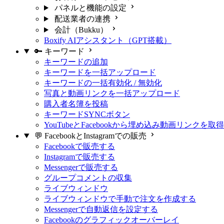
パネルと機能の設定
配送業者の連携
会計（Bukku）
Boxify AIアシスタント（GPT搭載）
🔑 キーワード
キーワードの追加
キーワードを一括アップロード
キーワードの一括有効化 / 無効化
写真と動画リンクを一括アップロード
購入者名簿を投稿
キーワードSYNCボタン
YouTubeとFacebookから埋め込み動画リンクを取
💬 FacebookとInstagramでの販売
Facebookで販売する
Instagramで販売する
Messengerで販売する
グループコメントの収集
ライブウィンドウ
ライブウィンドウで手動で注文を作成する
Messengerで自動返信を設定する
Facebookのグラフィックオーバーレイ