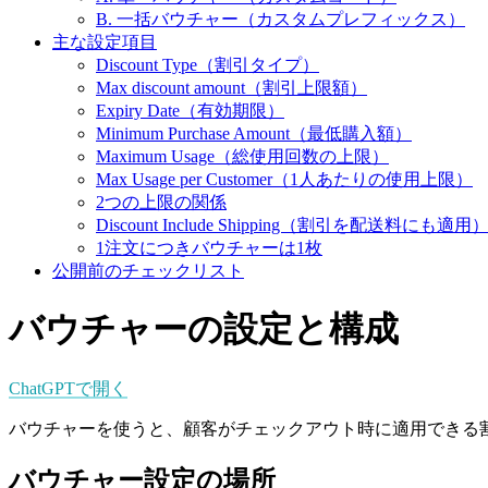
B. 一括バウチャー（カスタムプレフィックス）
主な設定項目
Discount Type（割引タイプ）
Max discount amount（割引上限額）
Expiry Date（有効期限）
Minimum Purchase Amount（最低購入額）
Maximum Usage（総使用回数の上限）
Max Usage per Customer（1人あたりの使用上限）
2つの上限の関係
Discount Include Shipping（割引を配送料にも適用
1注文につきバウチャーは1枚
公開前のチェックリスト
バウチャーの設定と構成
ChatGPTで開く
バウチャーを使うと、顧客がチェックアウト時に適用できる
バウチャー設定の場所