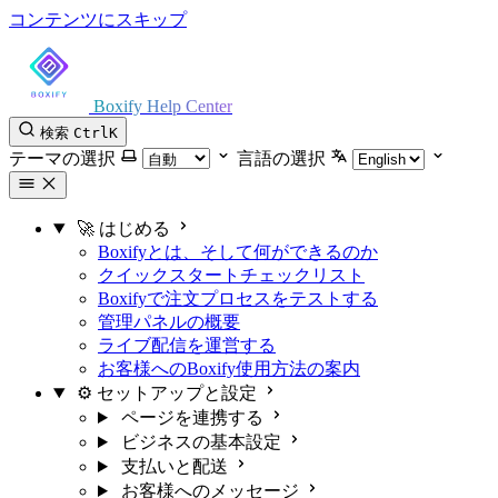
コンテンツにスキップ
Boxify Help Center
検索
Ctrl
K
テーマの選択
言語の選択
🚀 はじめる
Boxifyとは、そして何ができるのか
クイックスタートチェックリスト
Boxifyで注文プロセスをテストする
管理パネルの概要
ライブ配信を運営する
お客様へのBoxify使用方法の案内
⚙️ セットアップと設定
ページを連携する
ビジネスの基本設定
支払いと配送
お客様へのメッセージ