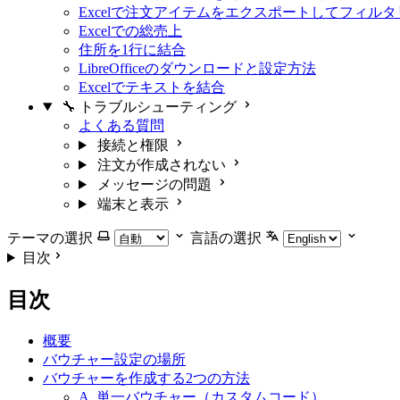
Excelで注文アイテムをエクスポートしてフィル
Excelでの総売上
住所を1行に結合
LibreOfficeのダウンロードと設定方法
Excelでテキストを結合
🔧 トラブルシューティング
よくある質問
接続と権限
注文が作成されない
メッセージの問題
端末と表示
テーマの選択
言語の選択
目次
目次
概要
バウチャー設定の場所
バウチャーを作成する2つの方法
A. 単一バウチャー（カスタムコード）