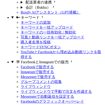
配送業者の連携
会計（Bukku）
Boxify AIアシスタント（GPT搭載）
🔑 キーワード
キーワードの追加
キーワードを一括アップロード
キーワードの一括有効化 / 無効化
写真と動画リンクを一括アップロード
購入者名簿を投稿
キーワードSYNCボタン
YouTubeとFacebookから埋め込み動画リンクを取
得する
💬 FacebookとInstagramでの販売
Facebookで販売する
Instagramで販売する
Messengerで販売する
グループコメントの収集
ライブウィンドウ
ライブウィンドウで手動で注文を作成する
Messengerで自動返信を設定する
Facebookのグラフィックオーバーレイ