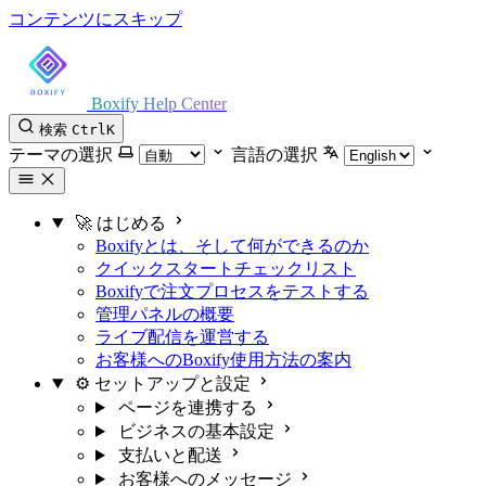
コンテンツにスキップ
Boxify Help Center
検索
Ctrl
K
テーマの選択
言語の選択
🚀 はじめる
Boxifyとは、そして何ができるのか
クイックスタートチェックリスト
Boxifyで注文プロセスをテストする
管理パネルの概要
ライブ配信を運営する
お客様へのBoxify使用方法の案内
⚙️ セットアップと設定
ページを連携する
ビジネスの基本設定
支払いと配送
お客様へのメッセージ