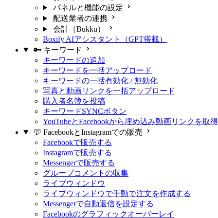
パネルと機能の設定
配送業者の連携
会計（Bukku）
Boxify AIアシスタント（GPT搭載）
🔑 キーワード
キーワードの追加
キーワードを一括アップロード
キーワードの一括有効化 / 無効化
写真と動画リンクを一括アップロード
購入者名簿を投稿
キーワードSYNCボタン
YouTubeとFacebookから埋め込み動画リンクを取
💬 FacebookとInstagramでの販売
Facebookで販売する
Instagramで販売する
Messengerで販売する
グループコメントの収集
ライブウィンドウ
ライブウィンドウで手動で注文を作成する
Messengerで自動返信を設定する
Facebookのグラフィックオーバーレイ