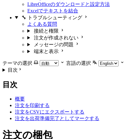
LibreOfficeのダウンロードと設定方法
Excelでテキストを結合
🔧 トラブルシューティング
よくある質問
接続と権限
注文が作成されない
メッセージの問題
端末と表示
テーマの選択
言語の選択
目次
目次
概要
注文を印刷する
注文をCSVにエクスポートする
注文を出荷準備完了としてマークする
注文の梱包