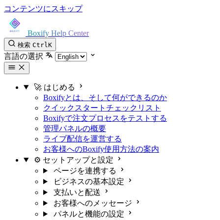
コンテンツにスキップ
Boxify Help Center
検索
Ctrl
K
言語の選択
🚀 はじめる
Boxifyとは、そして何ができるのか
クイックスタートチェックリスト
Boxifyで注文プロセスをテストする
管理パネルの概要
ライブ配信を運営する
お客様へのBoxify使用方法の案内
⚙️ セットアップと設定
ページを連携する
ビジネスの基本設定
支払いと配送
お客様へのメッセージ
パネルと機能の設定