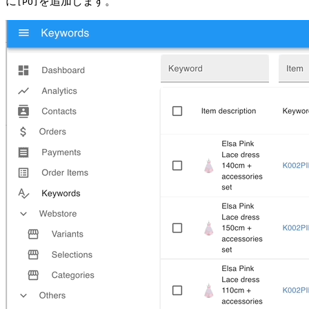
に
を追加します。
[PO]