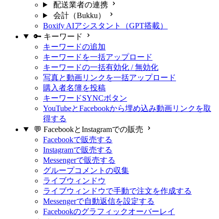
配送業者の連携
会計（Bukku）
Boxify AIアシスタント（GPT搭載）
🔑 キーワード
キーワードの追加
キーワードを一括アップロード
キーワードの一括有効化 / 無効化
写真と動画リンクを一括アップロード
購入者名簿を投稿
キーワードSYNCボタン
YouTubeとFacebookから埋め込み動画リンクを取
得する
💬 FacebookとInstagramでの販売
Facebookで販売する
Instagramで販売する
Messengerで販売する
グループコメントの収集
ライブウィンドウ
ライブウィンドウで手動で注文を作成する
Messengerで自動返信を設定する
Facebookのグラフィックオーバーレイ