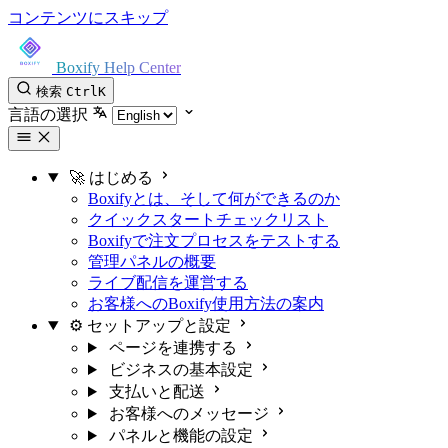
コンテンツにスキップ
Boxify Help Center
検索
Ctrl
K
言語の選択
🚀 はじめる
Boxifyとは、そして何ができるのか
クイックスタートチェックリスト
Boxifyで注文プロセスをテストする
管理パネルの概要
ライブ配信を運営する
お客様へのBoxify使用方法の案内
⚙️ セットアップと設定
ページを連携する
ビジネスの基本設定
支払いと配送
お客様へのメッセージ
パネルと機能の設定