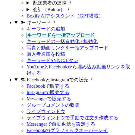
配送業者の連携
会計（Bukku）
Boxify AIアシスタント（GPT搭載）
🔑 キーワード
キーワードの追加
キーワードを一括アップロード
キーワードの一括有効化 / 無効化
写真と動画リンクを一括アップロード
購入者名簿を投稿
キーワードSYNCボタン
YouTubeとFacebookから埋め込み動画リンクを取
得する
💬 FacebookとInstagramでの販売
Facebookで販売する
Instagramで販売する
Messengerで販売する
グループコメントの収集
ライブウィンドウ
ライブウィンドウで手動で注文を作成する
Messengerで自動返信を設定する
Facebookのグラフィックオーバーレイ