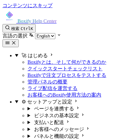
コンテンツにスキップ
Boxify Help Center
検索
Ctrl
K
言語の選択
🚀 はじめる
Boxifyとは、そして何ができるのか
クイックスタートチェックリスト
Boxifyで注文プロセスをテストする
管理パネルの概要
ライブ配信を運営する
お客様へのBoxify使用方法の案内
⚙️ セットアップと設定
ページを連携する
ビジネスの基本設定
支払いと配送
お客様へのメッセージ
パネルと機能の設定