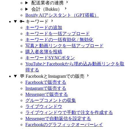
配送業者の連携
会計（Bukku）
Boxify AIアシスタント（GPT搭載）
🔑 キーワード
キーワードの追加
キーワードを一括アップロード
キーワードの一括有効化 / 無効化
写真と動画リンクを一括アップロード
購入者名簿を投稿
キーワードSYNCボタン
YouTubeとFacebookから埋め込み動画リンクを取
得する
💬 FacebookとInstagramでの販売
Facebookで販売する
Instagramで販売する
Messengerで販売する
グループコメントの収集
ライブウィンドウ
ライブウィンドウで手動で注文を作成する
Messengerで自動返信を設定する
Facebookのグラフィックオーバーレイ