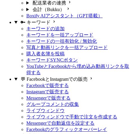
配送業者の連携
会計（Bukku）
Boxify AIアシスタント（GPT搭載）
🔑 キーワード
キーワードの追加
キーワードを一括アップロード
キーワードの一括有効化 / 無効化
写真と動画リンクを一括アップロード
購入者名簿を投稿
キーワードSYNCボタン
YouTubeとFacebookから埋め込み動画リンクを取
得する
💬 FacebookとInstagramでの販売
Facebookで販売する
Instagramで販売する
Messengerで販売する
グループコメントの収集
ライブウィンドウ
ライブウィンドウで手動で注文を作成する
Messengerで自動返信を設定する
Facebookのグラフィックオーバーレイ