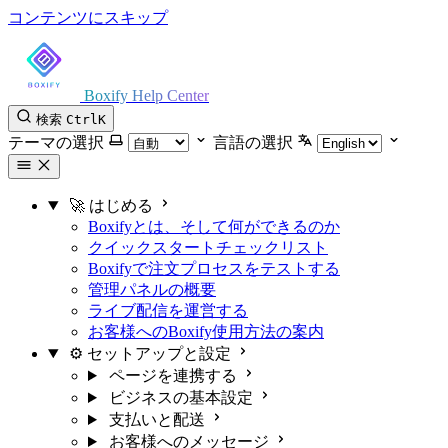
コンテンツにスキップ
Boxify Help Center
検索
Ctrl
K
テーマの選択
言語の選択
🚀 はじめる
Boxifyとは、そして何ができるのか
クイックスタートチェックリスト
Boxifyで注文プロセスをテストする
管理パネルの概要
ライブ配信を運営する
お客様へのBoxify使用方法の案内
⚙️ セットアップと設定
ページを連携する
ビジネスの基本設定
支払いと配送
お客様へのメッセージ