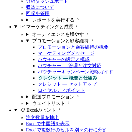
分析ダッシュボード
収益について
回収を管理
レポートを実行する
📈 マーケティングと成長
オーディエンスを増やす
プロモーションと顧客維持
プロモーションと顧客維持の概要
マーケティングメッセージ
バウチャーの設定と構成
バウチャー — 管理と注文対応
バウチャーキャンペーン戦略ガイド
クレジット — 概要と仕組み
クレジット — セットアップ
ロイヤルティポイント
配送プロモーション
ウェイトリスト
📋 Excelのヒント
注文数量を抽出
Excelで中国語を表示
Excelで複数行のセルを別々の行に分割