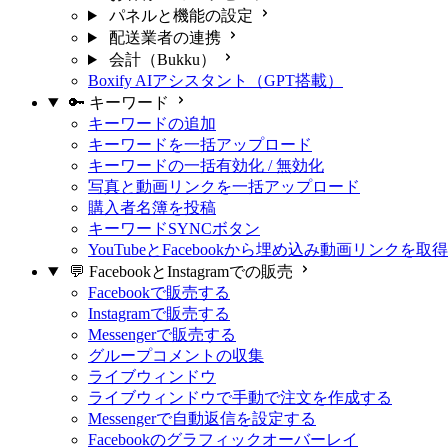
パネルと機能の設定
配送業者の連携
会計（Bukku）
Boxify AIアシスタント（GPT搭載）
🔑 キーワード
キーワードの追加
キーワードを一括アップロード
キーワードの一括有効化 / 無効化
写真と動画リンクを一括アップロード
購入者名簿を投稿
キーワードSYNCボタン
YouTubeとFacebookから埋め込み動画リンクを取
💬 FacebookとInstagramでの販売
Facebookで販売する
Instagramで販売する
Messengerで販売する
グループコメントの収集
ライブウィンドウ
ライブウィンドウで手動で注文を作成する
Messengerで自動返信を設定する
Facebookのグラフィックオーバーレイ